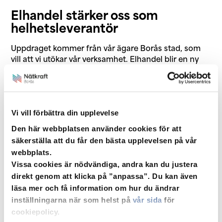
Elhandel stärker oss som
helhetsleverantör
Uppdraget kommer från vår ägare Borås stad, som
vill att vi utökar vår verksamhet. Elhandel blir en ny
verksamhetsgren, som tillsammans med elnät och
fiber stärker vår roll som helhetsleverantör.
Bättre stöd i framtidens smarta
Vi vill förbättra din upplevelse
tjänster
Den här webbplatsen använder cookies för att
säkerställa att du får den bästa upplevelsen på vår
Utvecklingen på energimarknaden går snabbt och att
webbplats.
starta elhandel är ett viktigt steg för att göra det
Vissa cookies är nödvändiga, andra kan du justera
enkelt för hushåll och företag att förstå den el de
använder genom en trygg och öppen elhandel och
direkt genom att klicka på ”anpassa”. Du kan även
samtidigt kunna möta efterfrågan på framtidens
läsa mer och få information om hur du ändrar
smarta tjänster.
inställningarna när som helst på
vår sida
för
cookiepolicy.
– Det här gör vi för våra kunders bästa. Med elhandel