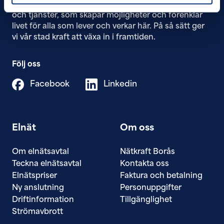
Vi ger Borås trygg tillgång till ​kraft, kommunikation
och tjänster, som skapar möjligheter och förenklar
livet för alla som lever och verkar här. På så sätt ger
vi vår stad kraft att växa in i framtiden.
Följ oss
Facebook
Linkedin
Elnät
Om oss
Om elnätsavtal
Nätkraft Borås
Teckna elnätsavtal
Kontakta oss
Elnätspriser
Faktura och betalning
Ny anslutning
Personuppgifter
Driftinformation
Tillgänglighet
Strömavbrott