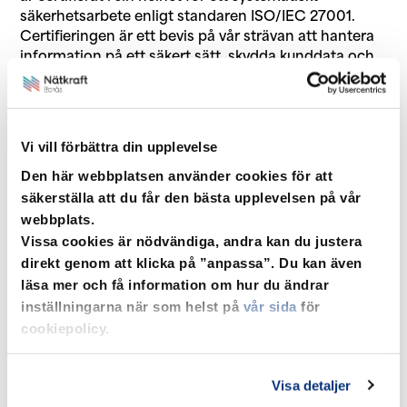
säkerhetsarbete enligt standaren ISO/IEC 27001.
Certifieringen är ett bevis på vår strävan att hantera
information på ett säkert sätt, skydda kunddata och
minimera riskerna för integritets- och säkerhetshot.
Styr och följer upp på alla
ledningsnivåer
ISO/IEC 27001 är en standard för ledningssystem
Vi vill förbättra din upplevelse
som kvalitetssäkrar verksamhetens sätt att styra och
Den här webbplatsen använder cookies för att
följa upp informationssäkerhet på alla
säkerställa att du får den bästa upplevelsen på vår
ledningsnivåer. Fokus i standarden är att säkerställa
webbplats.
en god systematik för att identifiera, bedöma och
Vissa cookies är nödvändiga, andra kan du justera
behandla risker som rör informationssäkerhet, med
direkt genom att klicka på ”anpassa”. Du kan även
målet att ständigt förbättra säkerhetsarbetet.
läsa mer och få information om hur du ändrar
Omfattande arbete med vår
inställningarna när som helst på
vår sida
för
säkerhet
cookiepolicy.
Certifieringen är ett resultat av ett omfattande
arbete, där vi jobbat för att alla medarbetare ska
hjälpas åt med säkerhetsarbetet. Det innebär bland
Visa detaljer
annat att vi granskar våra processer och policyer, och