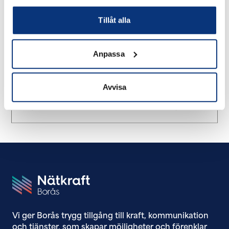
säkerställer att vi bland annat har tekniska
säkerhetsåtgärder, instruktioner och rutiner som
Tillåt alla
hjälper oss i arbetet. Det har stor betydelse för att
skydda vår och våra kunders information, i en tid när
dataskydd och säkerhet blir allt viktigare.
Anpassa
Avvisa
Vi ger Borås trygg tillgång till ​kraft, kommunikation
och tjänster, som skapar möjligheter och förenklar