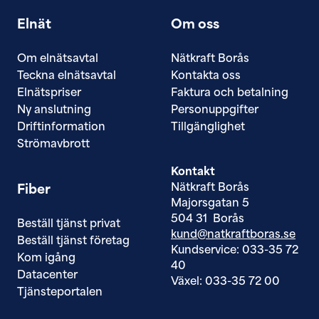
Elnät
Om oss
Om elnätsavtal
Nätkraft Borås
Teckna elnätsavtal
Kontakta oss
Elnätspriser
Faktura och betalning
Ny anslutning
Personuppgifter
Driftinformation
Tillgänglighet
Strömavbrott
Kontakt
Nätkraft Borås
Fiber
Majorsgatan 5
504 31 Borås
Beställ tjänst privat
kund@natkraftboras.se
Beställ tjänst företag
Kundservice: 033-35 72
Kom igång
40
Datacenter
Växel: 033-35 72 00
Tjänsteportalen