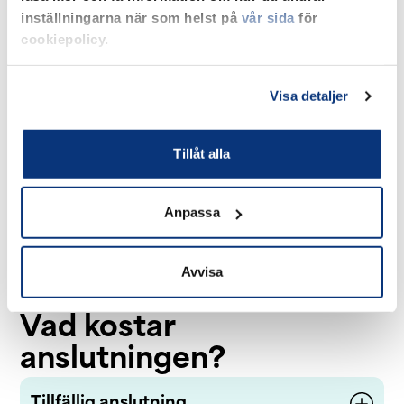
inställningarna när som helst på
vår sida
för
3
Skriv avtal
cookiepolicy.
När din anläggning är färdiganmäld,
registreras du automatiskt som kund
hos oss.
Visa detaljer
Om du behöver en tillfällig anslutning
under en längre tid kan det vara bra att
teckna ett elhandelsavtal. Kontakta då
Tillåt alla
ett elhandelsföretag.
Anpassa
4
Klart!
Nu har du ström under byggtiden.
Avvisa
Vad kostar
anslutningen?
Tillfällig anslutning