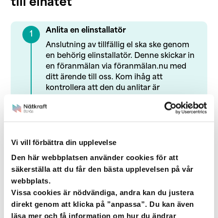
till elnätet
Anlita en elinstallatör
1
Anslutning av tillfällig el ska ske genom
en behörig elinstallatör. Denne skickar in
en föranmälan via föranmälan.nu med
ditt ärende till oss. Kom ihåg att
kontrollera att den du anlitar är
registrerad hos
Elsäkerhetsverket
.
2
Koppla in elen
Vi vill förbättra din upplevelse
Antingen kan du hyra ett
byggmätarskåp av oss eller så förser din
Den här webbplatsen använder cookies för att
elinstallatör dig med ett godkänt skåp,
säkerställa att du får den bästa upplevelsen på vår
som sätts upp vid den anslutningspunkt
webbplats.
i vårt nät som vi kommit överens om
Vissa cookies är nödvändiga, andra kan du justera
(max fem meter kabel).
direkt genom att klicka på ”anpassa”. Du kan även
läsa mer och få information om hur du ändrar